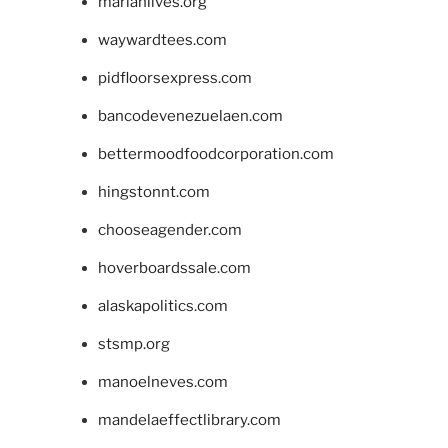
marianlives.org
waywardtees.com
pidfloorsexpress.com
bancodevenezuelaen.com
bettermoodfoodcorporation.com
hingstonnt.com
chooseagender.com
hoverboardssale.com
alaskapolitics.com
stsmp.org
manoelneves.com
mandelaeffectlibrary.com