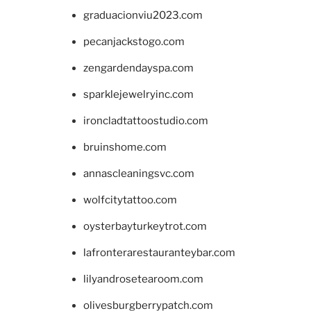
graduacionviu2023.com
pecanjackstogo.com
zengardendayspa.com
sparklejewelryinc.com
ironcladtattoostudio.com
bruinshome.com
annascleaningsvc.com
wolfcitytattoo.com
oysterbayturkeytrot.com
lafronterarestauranteybar.com
lilyandrosetearoom.com
olivesburgberrypatch.com