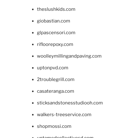
theslushkids.com
giobastian.com
glpascensori.com
rifloorepoxy.com
woolleymillingandpaving.com
uptonpvd.com
2troublegrill.com
casateranga.com
sticksandstonesstudiooh.com
walkers-treeservice.com
shopmossi.com
untamedcollectivesd.com