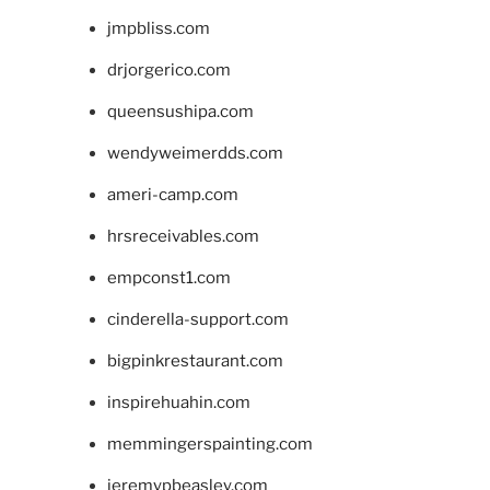
jmpbliss.com
drjorgerico.com
queensushipa.com
wendyweimerdds.com
ameri-camp.com
hrsreceivables.com
empconst1.com
cinderella-support.com
bigpinkrestaurant.com
inspirehuahin.com
memmingerspainting.com
jeremypbeasley.com