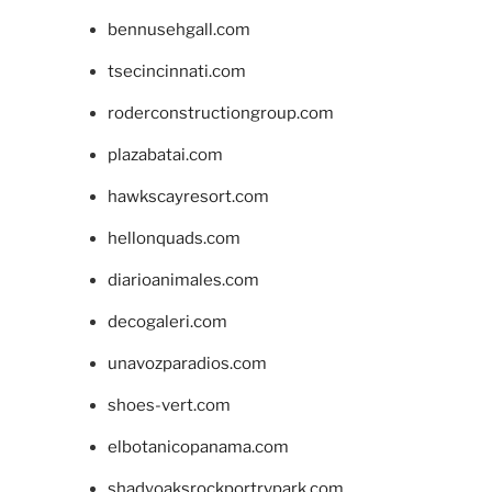
bennusehgall.com
tsecincinnati.com
roderconstructiongroup.com
plazabatai.com
hawkscayresort.com
hellonquads.com
diarioanimales.com
decogaleri.com
unavozparadios.com
shoes-vert.com
elbotanicopanama.com
shadyoaksrockportrvpark.com