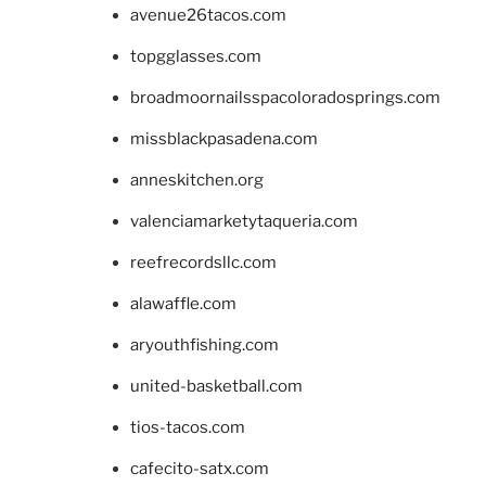
avenue26tacos.com
topgglasses.com
broadmoornailsspacoloradosprings.com
missblackpasadena.com
anneskitchen.org
valenciamarketytaqueria.com
reefrecordsllc.com
alawaffle.com
aryouthfishing.com
united-basketball.com
tios-tacos.com
cafecito-satx.com