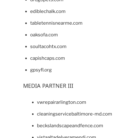
ediblechalk.com
tabletennisnearme.com
oaksofa.com
soultacohtx.com
capishcaps.com
gpsyfl.org
MEDIA PARTNER III
vwrepairarlington.com
cleaningservicebaltimore-md.com
beckslandscapeandfence.com
vistaaltadelveramendi.com