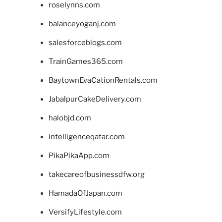
roselynns.com
balanceyoganj.com
salesforceblogs.com
TrainGames365.com
BaytownEvaCationRentals.com
JabalpurCakeDelivery.com
halobjd.com
intelligenceqatar.com
PikaPikaApp.com
takecareofbusinessdfw.org
HamadaOfJapan.com
VersifyLifestyle.com