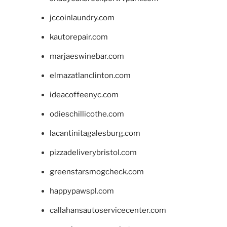
jccoinlaundry.com
kautorepair.com
marjaeswinebar.com
elmazatlanclinton.com
ideacoffeenyc.com
odieschillicothe.com
lacantinitagalesburg.com
pizzadeliverybristol.com
greenstarsmogcheck.com
happypawspl.com
callahansautoservicecenter.com