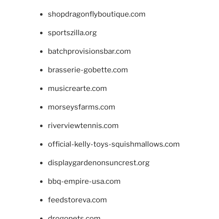
shopdragonflyboutique.com
sportszilla.org
batchprovisionsbar.com
brasserie-gobette.com
musicrearte.com
morseysfarms.com
riverviewtennis.com
official-kelly-toys-squishmallows.com
displaygardenonsuncrest.org
bbq-empire-usa.com
feedstoreva.com
drogopets.com