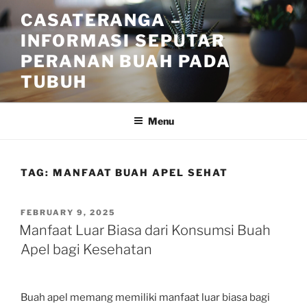
Skip
CASATERANGA –
to
INFORMASI SEPUTAR
content
PERANAN BUAH PADA
TUBUH
Menu
TAG:
MANFAAT BUAH APEL SEHAT
POSTED
FEBRUARY 9, 2025
ON
Manfaat Luar Biasa dari Konsumsi Buah
Apel bagi Kesehatan
Buah apel memang memiliki manfaat luar biasa bagi