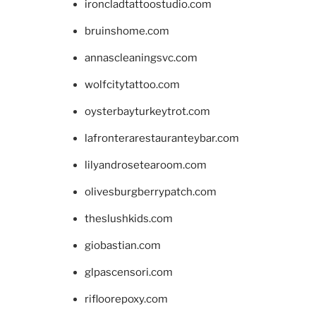
ironcladtattoostudio.com
bruinshome.com
annascleaningsvc.com
wolfcitytattoo.com
oysterbayturkeytrot.com
lafronterarestauranteybar.com
lilyandrosetearoom.com
olivesburgberrypatch.com
theslushkids.com
giobastian.com
glpascensori.com
rifloorepoxy.com