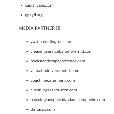
capishcaps.com
gpsyfl.org
MEDIA PARTNER III
vwrepairarlington.com
cleaningservicebaltimore-md.com
beckslandscapeandfence.com
vistaaltadelveramendi.com
coastlinecateringnc.com
cuesburgershouston.com
psicologiaespecializadaencampeche.com
dmtacos.com