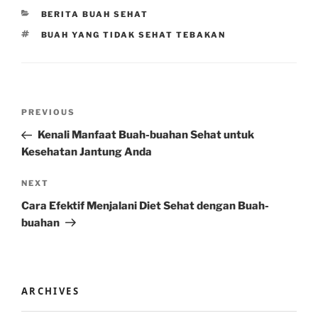
CATEGORIES
BERITA BUAH SEHAT
TAGS
BUAH YANG TIDAK SEHAT TEBAKAN
Post
Previous
PREVIOUS
navigation
Post
Kenali Manfaat Buah-buahan Sehat untuk
Kesehatan Jantung Anda
Next
NEXT
Post
Cara Efektif Menjalani Diet Sehat dengan Buah-
buahan
ARCHIVES