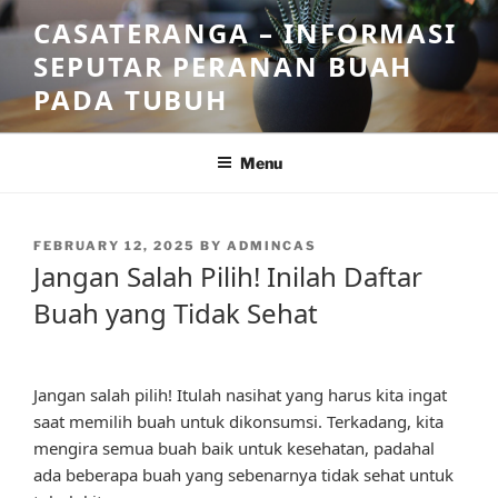
Skip
CASATERANGA – INFORMASI
to
SEPUTAR PERANAN BUAH
content
PADA TUBUH
Menu
POSTED
FEBRUARY 12, 2025
BY
ADMINCAS
ON
Jangan Salah Pilih! Inilah Daftar
Buah yang Tidak Sehat
Jangan salah pilih! Itulah nasihat yang harus kita ingat
saat memilih buah untuk dikonsumsi. Terkadang, kita
mengira semua buah baik untuk kesehatan, padahal
ada beberapa buah yang sebenarnya tidak sehat untuk