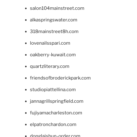
salon104mainstreet.com
alkaspringswater.com
318mainstreet8h.com
lovenailsspari.com
oakberry-kuwait.com
quartzliterary.com
friendsofbroderickpark.com
studiopiattellina.com
jannagrillspringfield.com
fujiyamacharleston.com
elpatronchardon.com
donglaishun-order.com