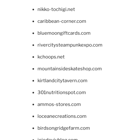
nikko-tochigi.net
caribbean-corner.com
bluemoongiftcards.com
rivercitysteampunkexpo.com
kchoops.net
mountainsideskateshop.com
kirtlandcitytavern.com
301nutritionspot.com
ammos-stores.com
loceanecreations.com
birdsongridgefarm.com
joiedevivblog.com