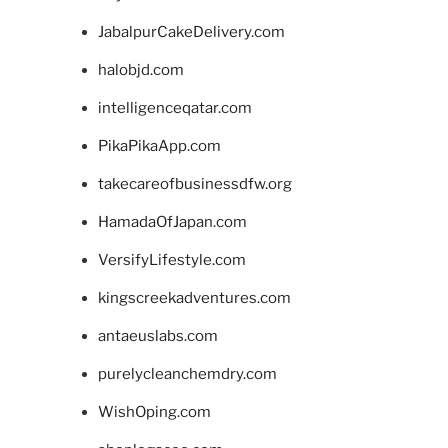
JabalpurCakeDelivery.com
halobjd.com
intelligenceqatar.com
PikaPikaApp.com
takecareofbusinessdfw.org
HamadaOfJapan.com
VersifyLifestyle.com
kingscreekadventures.com
antaeuslabs.com
purelycleanchemdry.com
WishOping.com