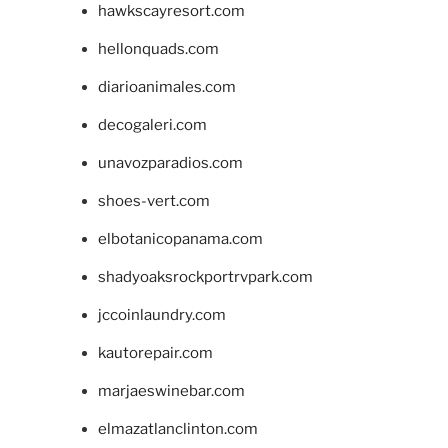
hawkscayresort.com
hellonquads.com
diarioanimales.com
decogaleri.com
unavozparadios.com
shoes-vert.com
elbotanicopanama.com
shadyoaksrockportrvpark.com
jccoinlaundry.com
kautorepair.com
marjaeswinebar.com
elmazatlanclinton.com