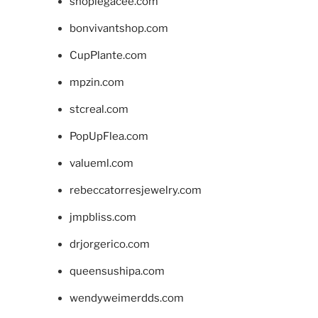
shoplegacee.com
bonvivantshop.com
CupPlante.com
mpzin.com
stcreal.com
PopUpFlea.com
valueml.com
rebeccatorresjewelry.com
jmpbliss.com
drjorgerico.com
queensushipa.com
wendyweimerdds.com