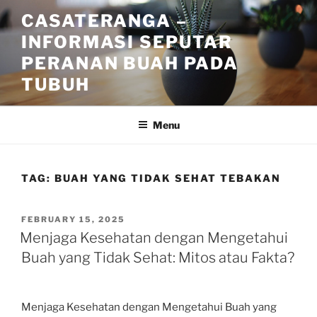
Skip
CASATERANGA –
to
INFORMASI SEPUTAR
content
PERANAN BUAH PADA
TUBUH
Menu
TAG:
BUAH YANG TIDAK SEHAT TEBAKAN
POSTED
FEBRUARY 15, 2025
ON
Menjaga Kesehatan dengan Mengetahui
Buah yang Tidak Sehat: Mitos atau Fakta?
Menjaga Kesehatan dengan Mengetahui Buah yang